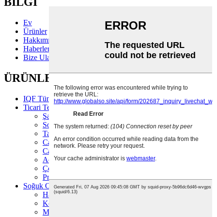
BİLGİ
Ev
Ürünler
Hakkımızda
Haberler
Bize Ulaşın
ÜRÜNLER
IQF Tünel Dondurucu
Ticari Teşhir Buzdolabı
Şarküteri Ürünleri Vitrin Tezgahı
Soğuk Hava Deposu
Taze Et Teşhir Tezgahı
Cam Kapılı Dikey Soğutucu
Cam Kapılı Dik Derin Dondurucu
Ada Dondurucusu
Çok Katlı Açık Soğutucu
Promosyon Teşhir Buzdolabı
Soğuk Oda/Depo
Hava Soğutucu
Konteyner Soğuk Deposu
Meyve ve Sebze Depolama