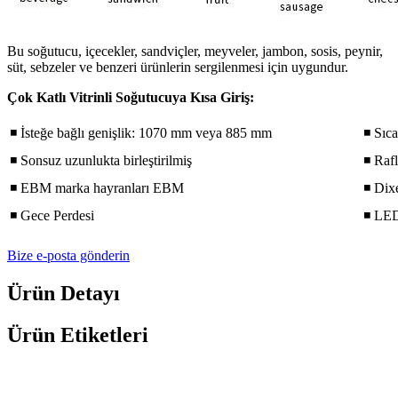
Bu soğutucu, içecekler, sandviçler, meyveler, jambon, sosis, peynir,
süt, sebzeler ve benzeri ürünlerin sergilenmesi için uygundur.
Çok Katlı Vitrinli Soğutucuya Kısa Giriş:
◾ İsteğe bağlı genişlik: 1070 mm veya 885 mm
◾ Sıca
◾ Sonsuz uzunlukta birleştirilmiş
◾ Rafl
◾ EBM marka hayranları EBM
◾ Dixe
◾ Gece Perdesi
◾ LED
Bize e-posta gönderin
Ürün Detayı
Ürün Etiketleri