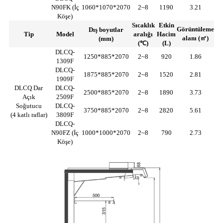
N90FK (İç
1060*1070*2070
2~8
1190
3.21
Köşe)
Sıcaklık
Etkin
Görüntüleme
Dış boyutlar
Tip
Model
aralığı
Hacim
alanı (㎡)
(mm)
(℃)
(L)
DLCQ-
1250*885*2070
2~8
920
1.86
1309F
DLCQ-
1875*885*2070
2~8
1520
2.81
1909F
DLCQ Dar
DLCQ-
2500*885*2070
2~8
1890
3.73
Açık
2509F
Soğutucu
DLCQ-
3750*885*2070
2~8
2820
5.61
(4 katlı raflar)
3809F
DLCQ-
N90FZ (İç
1000*1000*2070
2~8
790
2.73
Köşe)