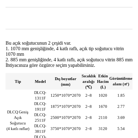
Video
Açık Soğutucu Parametresi
Bu açık soğutucunun 2 çeşidi var.
1. 1070 mm genişliğinde, 4 katlı raflı, açık tip soğutucu vitrin
1070 mm
2. 885 mm genişliğinde, 4 katlı raflı, açık soğutucu vitrin 885 mm
İhtiyacınıza göre özgürce seçim yapabilirsiniz.
Sıcaklık
Etkin
Görüntüleme
Dış boyutlar
Tip
Model
aralığı
Hacim
alanı (㎡)
(mm)
(℃)
(L)
DLCQ-
1250*1070*2070
2~8
1020
1.85
1311F
DLCQ-
1875*1070*2070
2~8
1670
2.77
1911F
DLCQ Geniş
DLCQ-
Açık
2500*1070*2070
2~8
2110
3.69
2511F
Soğutucu
DLCQ-
(4 katlı raflar)
3750*1070*2070
2~8
3120
5.54
3811F
DLCQ-