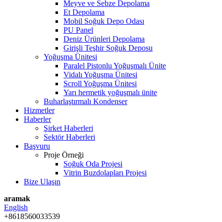
Meyve ve Sebze Depolama
Et Depolama
Mobil Soğuk Depo Odası
PU Panel
Deniz Ürünleri Depolama
Girişli Teşhir Soğuk Deposu
Yoğuşma Ünitesi
Paralel Pistonlu Yoğuşmalı Ünite
Vidalı Yoğuşma Ünitesi
Scroll Yoğuşma Ünitesi
Yarı hermetik yoğuşmalı ünite
Buharlaştırmalı Kondenser
Hizmetler
Haberler
Şirket Haberleri
Sektör Haberleri
Başvuru
Proje Örneği
Soğuk Oda Projesi
Vitrin Buzdolapları Projesi
Bize Ulaşın
aramak
English
+8618560033539