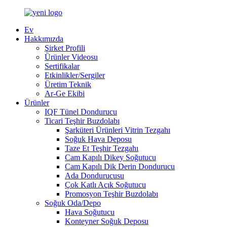
Ev
Hakkımızda
Şirket Profili
Ürünler Videosu
Sertifikalar
Etkinlikler/Sergiler
Üretim Teknik
Ar-Ge Ekibi
Ürünler
IQF Tünel Dondurucu
Ticari Teşhir Buzdolabı
Şarküteri Ürünleri Vitrin Tezgahı
Soğuk Hava Deposu
Taze Et Teşhir Tezgahı
Cam Kapılı Dikey Soğutucu
Cam Kapılı Dik Derin Dondurucu
Ada Dondurucusu
Çok Katlı Açık Soğutucu
Promosyon Teşhir Buzdolabı
Soğuk Oda/Depo
Hava Soğutucu
Konteyner Soğuk Deposu