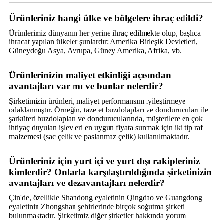
Ürünleriniz hangi ülke ve bölgelere ihraç edildi?
Ürünlerimiz dünyanın her yerine ihraç edilmekte olup, başlıca
ihracat yapılan ülkeler şunlardır: Amerika Birleşik Devletleri,
Güneydoğu Asya, Avrupa, Güney Amerika, Afrika, vb.
Ürünlerinizin maliyet etkinliği açısından
avantajları var mı ve bunlar nelerdir?
Şirketimizin ürünleri, maliyet performansını iyileştirmeye
odaklanmıştır. Örneğin, taze et buzdolapları ve dondurucuları ile
şarküteri buzdolapları ve dondurucularında, müşterilere en çok
ihtiyaç duyulan işlevleri en uygun fiyata sunmak için iki tip raf
malzemesi (sac çelik ve paslanmaz çelik) kullanılmaktadır.
Ürünleriniz için yurt içi ve yurt dışı rakipleriniz
kimlerdir? Onlarla karşılaştırıldığında şirketinizin
avantajları ve dezavantajları nelerdir?
Çin'de, özellikle Shandong eyaletinin Qingdao ve Guangdong
eyaletinin Zhongshan şehirlerinde birçok soğutma şirketi
bulunmaktadır. Şirketimiz diğer şirketler hakkında yorum