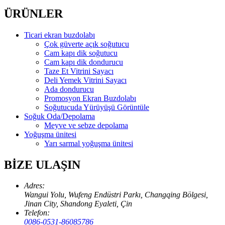
ÜRÜNLER
Ticari ekran buzdolabı
Çok güverte açık soğutucu
Cam kapı dik soğutucu
Cam kapı dik dondurucu
Taze Et Vitrini Sayacı
Deli Yemek Vitrini Sayacı
Ada dondurucu
Promosyon Ekran Buzdolabı
Soğutucuda Yürüyüşü Görüntüle
Soğuk Oda/Depolama
Meyve ve sebze depolama
Yoğuşma ünitesi
Yarı sarmal yoğuşma ünitesi
BİZE ULAŞIN
Adres:
Wangui Yolu, Wufeng Endüstri Parkı, Changqing Bölgesi,
Jinan City, Shandong Eyaleti, Çin
Telefon:
0086-0531-86085786