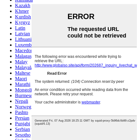
Kazakh
Khmer
Kurdish
Kyrgyz
Latin
Latvian
Lithuanian
Luxembou..
Macedonian
Malagasy
Malay
Malayalam
Maltese
Maori
Marathi
Mongolian
Burmese
Nepali
Norwegian
Pashto
Persian
Punjabi
Serbian
Sesotho