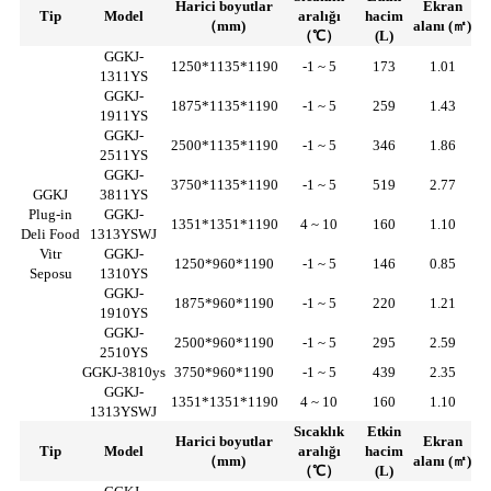
Harici boyutlar
Ekran
Tip
Model
aralığı
hacim
（mm)
alanı (㎡)
（℃）
(L)
GGKJ-
1250*1135*1190
-1 ~ 5
173
1.01
1311YS
GGKJ-
1875*1135*1190
-1 ~ 5
259
1.43
1911YS
GGKJ-
2500*1135*1190
-1 ~ 5
346
1.86
2511YS
GGKJ-
3750*1135*1190
-1 ~ 5
519
2.77
GGKJ
3811YS
Plug-in
GGKJ-
1351*1351*1190
4 ~ 10
160
1.10
Deli Food
1313YSWJ
Vitr
GGKJ-
1250*960*1190
-1 ~ 5
146
0.85
Seposu
1310YS
GGKJ-
1875*960*1190
-1 ~ 5
220
1.21
1910YS
GGKJ-
2500*960*1190
-1 ~ 5
295
2.59
2510YS
GGKJ-3810ys
3750*960*1190
-1 ~ 5
439
2.35
GGKJ-
1351*1351*1190
4 ~ 10
160
1.10
1313YSWJ
Sıcaklık
Etkin
Harici boyutlar
Ekran
Tip
Model
aralığı
hacim
（mm)
alanı (㎡)
（℃）
(L)