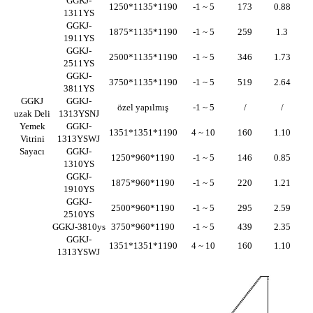
GGKJ-
1250*1135*1190
-1 ~ 5
173
0.88
1311YS
GGKJ-
1875*1135*1190
-1 ~ 5
259
1.3
1911YS
GGKJ-
2500*1135*1190
-1 ~ 5
346
1.73
2511YS
GGKJ-
3750*1135*1190
-1 ~ 5
519
2.64
3811YS
GGKJ
GGKJ-
özel yapılmış
-1 ~ 5
/
/
uzak Deli
1313YSNJ
Yemek
GGKJ-
1351*1351*1190
4 ~ 10
160
1.10
Vitrini
1313YSWJ
Sayacı
GGKJ-
1250*960*1190
-1 ~ 5
146
0.85
1310YS
GGKJ-
1875*960*1190
-1 ~ 5
220
1.21
1910YS
GGKJ-
2500*960*1190
-1 ~ 5
295
2.59
2510YS
GGKJ-3810ys
3750*960*1190
-1 ~ 5
439
2.35
GGKJ-
1351*1351*1190
4 ~ 10
160
1.10
1313YSWJ