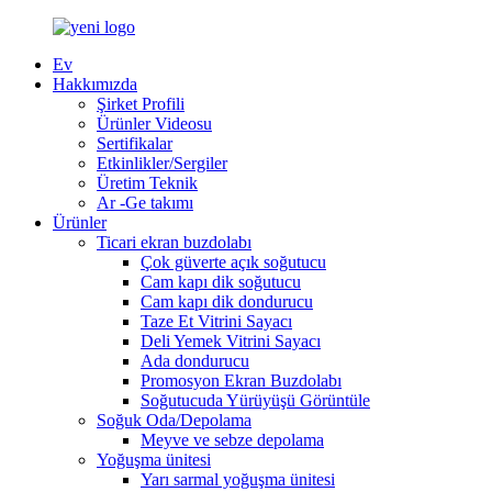
Ev
Hakkımızda
Şirket Profili
Ürünler Videosu
Sertifikalar
Etkinlikler/Sergiler
Üretim Teknik
Ar -Ge takımı
Ürünler
Ticari ekran buzdolabı
Çok güverte açık soğutucu
Cam kapı dik soğutucu
Cam kapı dik dondurucu
Taze Et Vitrini Sayacı
Deli Yemek Vitrini Sayacı
Ada dondurucu
Promosyon Ekran Buzdolabı
Soğutucuda Yürüyüşü Görüntüle
Soğuk Oda/Depolama
Meyve ve sebze depolama
Yoğuşma ünitesi
Yarı sarmal yoğuşma ünitesi