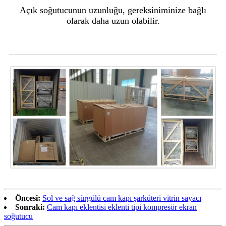
Açık soğutucunun uzunluğu, gereksiniminize bağlı
olarak daha uzun olabilir.
Ambalaj ve Nakliye
Öncesi:
Sol ve sağ sürgülü cam kapı şarküteri vitrin sayacı
Sonraki:
Cam kapı eklentisi eklenti tipi kompresör ekran
soğutucu