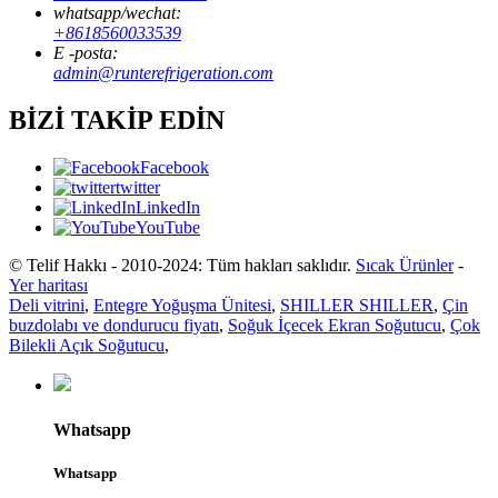
whatsapp/wechat:
+8618560033539
E -posta:
admin@runterefrigeration.com
BİZİ TAKİP EDİN
Facebook
twitter
LinkedIn
YouTube
© Telif Hakkı - 2010-2024: Tüm hakları saklıdır.
Sıcak Ürünler
-
Yer haritası
Deli vitrini
,
Entegre Yoğuşma Ünitesi
,
SHILLER SHILLER
,
Çin
buzdolabı ve dondurucu fiyatı
,
Soğuk İçecek Ekran Soğutucu
,
Çok
Bilekli Açık Soğutucu
,
Whatsapp
Whatsapp