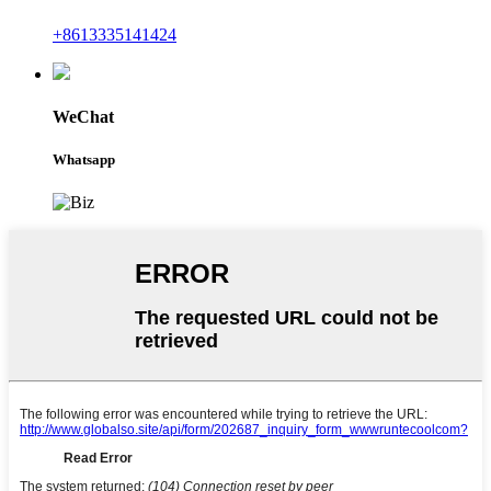
+8613335141424
WeChat
Whatsapp