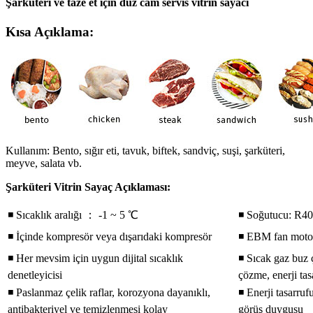
Şarküteri ve taze et için düz cam servis vitrin sayacı
Kısa Açıklama:
Kullanım: Bento, sığır eti, tavuk, biftek, sandviç, suşi, şarküteri,
meyve, salata vb.
Şarküteri Vitrin Sayaç Açıklaması:
◾ Sıcaklık aralığı ： -1 ~ 5 ℃
◾ Soğutucu: R4
◾ İçinde kompresör veya dışarıdaki kompresör
◾ EBM fan moto
◾ Her mevsim için uygun dijital sıcaklık
◾ Sıcak gaz buz
denetleyicisi
çözme, enerji ta
◾ Paslanmaz çelik raflar, korozyona dayanıklı,
◾ Enerji tasarruf
antibakteriyel ve temizlenmesi kolay
görüş duygusu