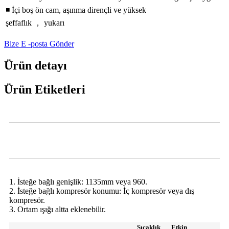
◾ İçi boş ön cam, aşınma dirençli ve yüksek
şeffaflık ， yukarı
Bize E -posta Gönder
Ürün detayı
Ürün Etiketleri
Video
Deli Yemek Vitrini Karşı Parametre
1. İsteğe bağlı genişlik: 1135mm veya 960.
2. İsteğe bağlı kompresör konumu: İç kompresör veya dış
kompresör.
3. Ortam ışığı altta eklenebilir.
Sıcaklık
Etkin